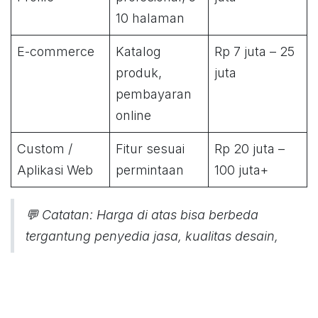
10 halaman
E-commerce
Katalog
Rp 7 juta – 25
produk,
juta
pembayaran
online
Custom /
Fitur sesuai
Rp 20 juta –
Aplikasi Web
permintaan
100 juta+
💬
Catatan:
Harga di atas bisa berbeda
tergantung penyedia jasa, kualitas desain,
dan dukungan teknis yang disediakan.
🧠 3. Tips Memilih Jasa