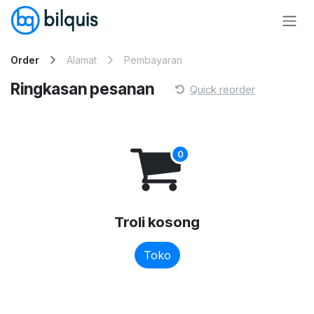
Skip ke Konten
Order
Alamat
Pembayaran
Ringkasan pesanan
Quick reorder
Troli kosong
Toko