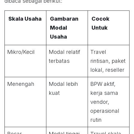
dibaca sebagai berikut:
Skala Usaha
Gambaran
Cocok
Modal
Untuk
Usaha
Mikro/Kecil
Modal relatif
Travel
terbatas
rintisan, paket
lokal, reseller
Menengah
Modal lebih
BPW aktif,
kuat
kerja sama
vendor,
operasional
rutin
Besar
Modal tinggi
Travel skala