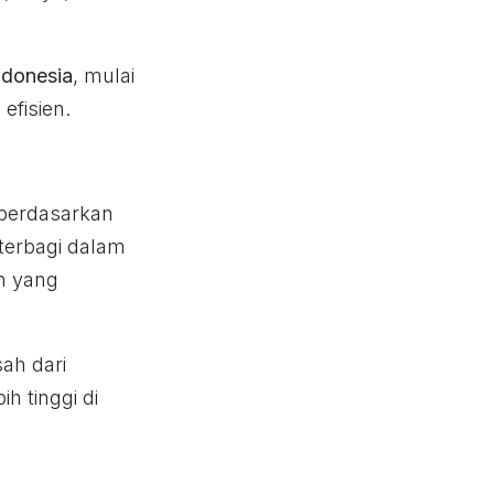
ndonesia
, mulai
efisien.
 berdasarkan
terbagi dalam
m yang
ah dari
h tinggi di