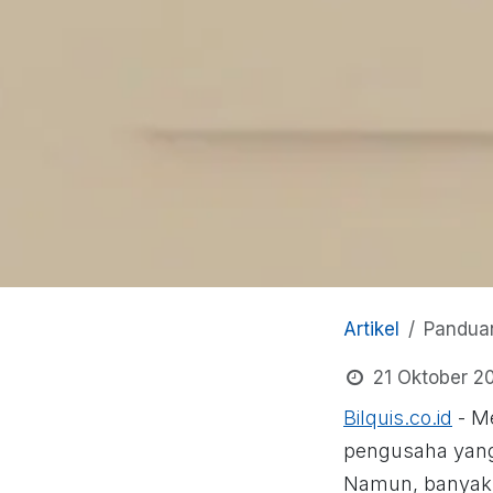
Artikel
Panduan
21 Oktober 2
Bilquis.co.id
- M
pengusaha yang 
Namun, banyak c