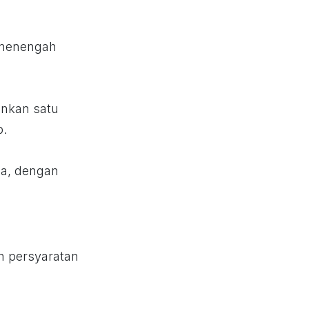
a menengah
nkan satu
p.
sia, dengan
n persyaratan