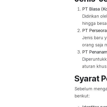
PT Biasa (K
Didirikan o
hingga besa
PT Perseor
Jenis baru 
orang saja 
PT Penanam
Diperuntukka
aturan khus
Syarat P
Sebelum mengaj
berikut: