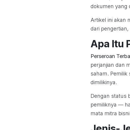
dokumen yang di
Artikel ini ak
dari pengertian,
Apa Itu 
Perseroan Terba
perjanjian dan 
saham. Pemilik
dimilikinya.
Dengan status b
pemiliknya — hal
mata mitra bis
Jenis-Je