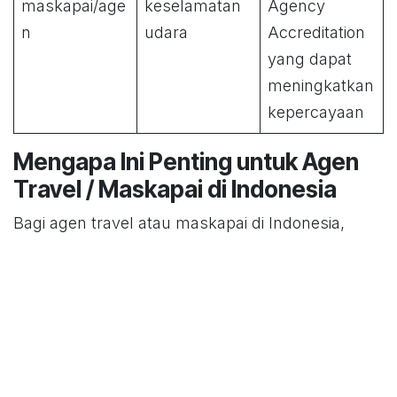
maskapai/age
keselamatan
Agency
n
udara
Accreditation
yang dapat
meningkatkan
kepercayaan
Mengapa Ini Penting untuk Agen
Travel / Maskapai di Indonesia
Bagi agen travel atau maskapai di Indonesia,
memahami perbedaan ini sangat krusial karena:
Mematuhi standar ICAO berarti negara dan
maskapai Anda menjalankan regulasi
internasional yang memastikan keselamatan
dan legalitas operasi.