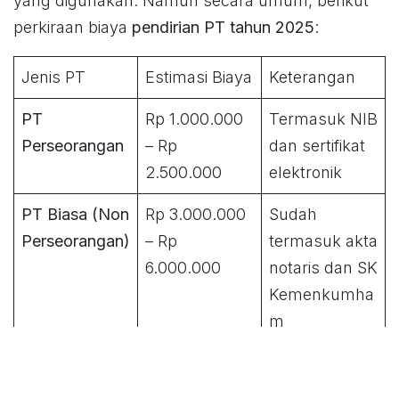
yang digunakan. Namun secara umum, berikut
perkiraan biaya
pendirian PT tahun 2025
:
Jenis PT
Estimasi Biaya
Keterangan
PT
Rp 1.000.000
Termasuk NIB
Perseorangan
– Rp
dan sertifikat
2.500.000
elektronik
PT Biasa (Non
Rp 3.000.000
Sudah
Perseorangan)
– Rp
termasuk akta
6.000.000
notaris dan SK
Kemenkumha
m
PT PMA
Rp 8.000.000
Tergantung
(Asing)
– Rp
bidang usaha